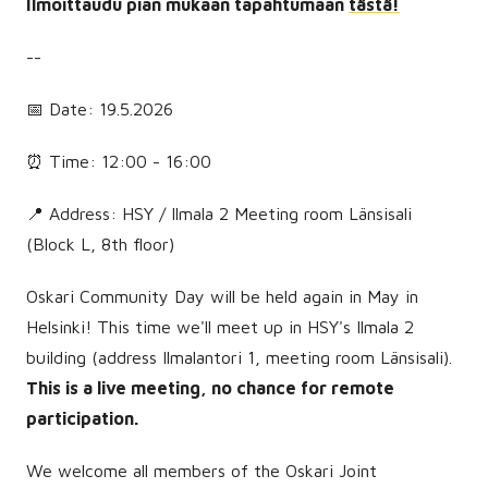
Ilmoittaudu pian mukaan tapahtumaan
tästä!
--
📅 Date: 19.5.2026
⏰ Time: 12:00 - 16:00
📍 Address: HSY / Ilmala 2 Meeting room Länsisali
(Block L, 8th floor)
Oskari Community Day will be held again in May in
Helsinki! This time we'll meet up in HSY's Ilmala 2
building (address Ilmalantori 1, meeting room Länsisali).
This is a live meeting, no chance for remote
participation.
We welcome all members of the Oskari Joint