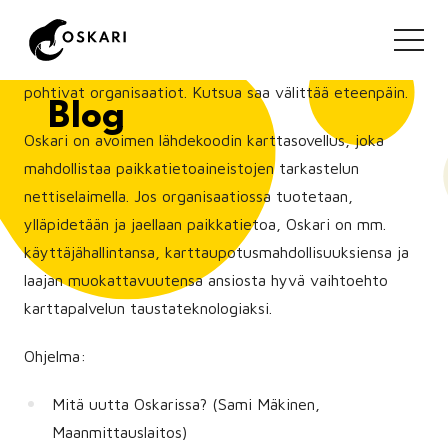
Tapahtumaan ovat tervetulleita Oskari-verkoston
jäsenet, kaikki Oskaria käyttävät sekä käyttöönottoa
pohtivat organisaatiot. Kutsua saa välittää eteenpäin.
Blog
Oskari on avoimen lähdekoodin karttasovellus, joka
mahdollistaa paikkatietoaineistojen tarkastelun
nettiselaimella. Jos organisaatiossa tuotetaan,
ylläpidetään ja jaellaan paikkatietoa, Oskari on mm.
käyttäjähallintansa, karttaupotusmahdollisuuksiensa ja
laajan muokattavuutensa ansiosta hyvä vaihtoehto
karttapalvelun taustateknologiaksi.
Ohjelma:
Mitä uutta Oskarissa? (Sami Mäkinen,
Maanmittauslaitos)